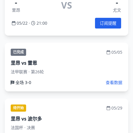
-
-
VS
里昂
尤文
05/22 ·
21:00
订阅提醒
05/05
已完成
里昂 vs 雷恩
法甲联赛 · 第26轮
全场 3-0
查看数据
05/29
待开始
里昂 vs 波尔多
法国杯 · 决赛