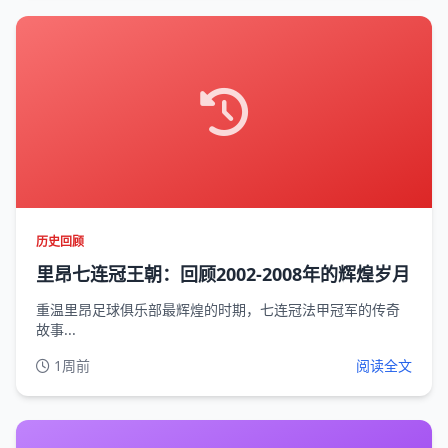
历史回顾
里昂七连冠王朝：回顾2002-2008年的辉煌岁月
重温里昂足球俱乐部最辉煌的时期，七连冠法甲冠军的传奇
故事...
1周前
阅读全文