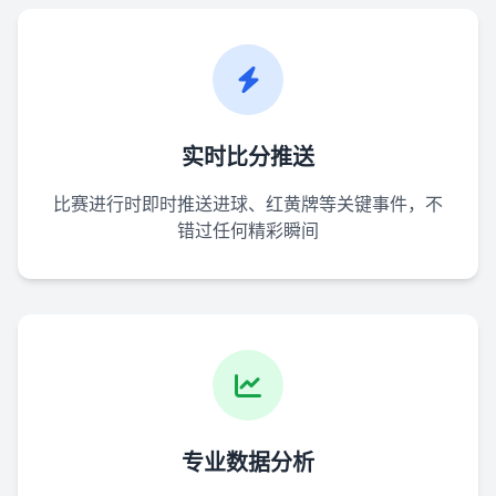
实时比分推送
比赛进行时即时推送进球、红黄牌等关键事件，不
错过任何精彩瞬间
专业数据分析