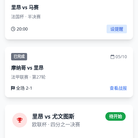
里昂 vs 马赛
法国杯 · 半决赛
20:00
设提醒
05/10
已完成
摩纳哥 vs 里昂
法甲联赛 · 第27轮
全场 2-1
查看战报
里昂 vs 尤文图斯
待开始
欧联杯 · 四分之一决赛