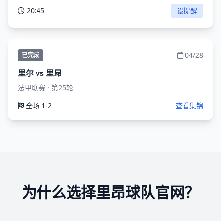
20:45
设提醒
04/28
已完成
里尔 vs 里昂
法甲联赛 · 第25轮
全场 1-2
查看集锦
为什么选择里昂球队官网？